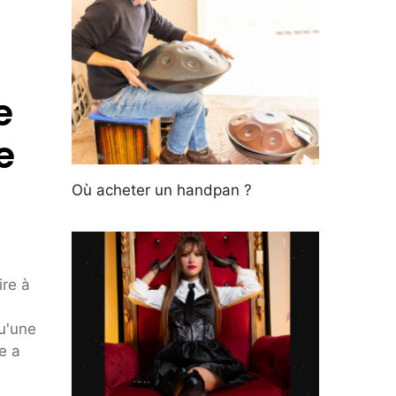
e
e
Où acheter un handpan ?
ire à
qu'une
e a