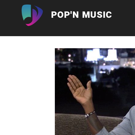
Aller
au
POP'N MUSIC
contenu