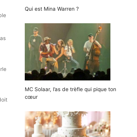
Qui est Mina Warren ?
ble
pas
rle
MC Solaar, l’as de trèfle qui pique ton
cœur
oit