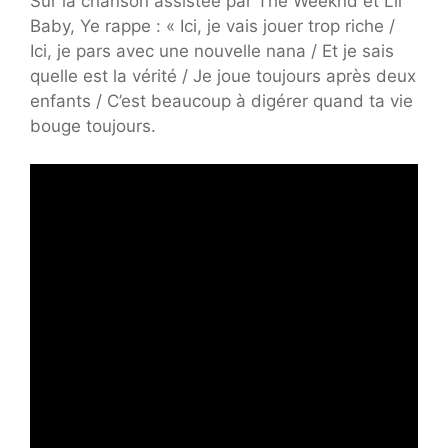
Sur la chanson assistée par The Weeknd et Lil
Baby, Ye rappe : « Ici, je vais jouer trop riche /
Ici, je pars avec une nouvelle nana / Et je sais
quelle est la vérité / Je joue toujours après deux
enfants / C’est beaucoup à digérer quand ta vie
bouge toujours.