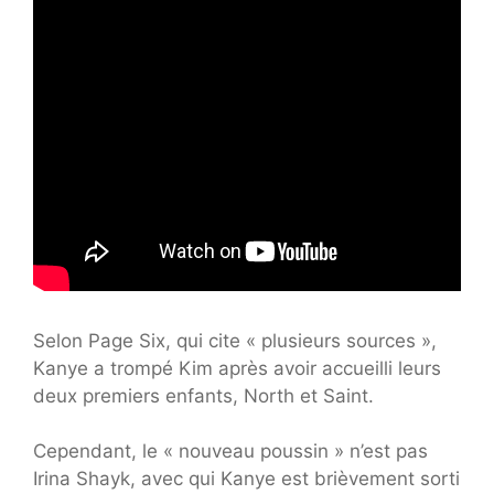
Selon Page Six, qui cite « plusieurs sources »,
Kanye a trompé Kim après avoir accueilli leurs
deux premiers enfants, North et Saint.
Cependant, le « nouveau poussin » n’est pas
Irina Shayk, avec qui Kanye est brièvement sorti