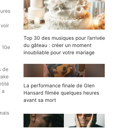
tures
voir
Top 30 des musiques pour l’arrivée
du gâteau : créer un moment
a 10e
inoubliable pour votre mariage
s de
rake
tité
La performance finale de Glen
 a
Hansard filmée quelques heures
avant sa mort
mais