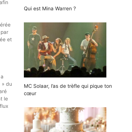
afin
Qui est Mina Warren ?
vérée
 par
ée et
 a
s » du
MC Solaar, l’as de trèfle qui pique ton
aré
cœur
t le
flux