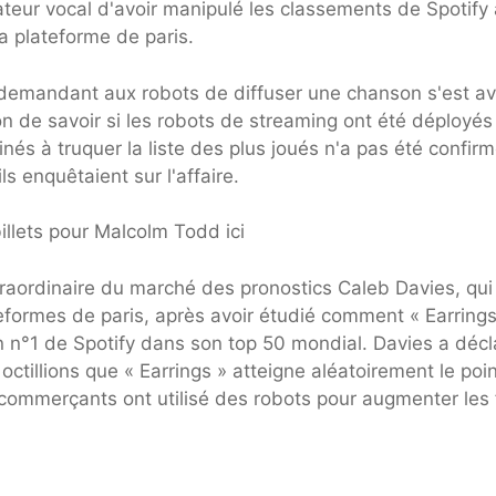
ateur vocal d'avoir manipulé les classements de Spotify 
a plateforme de paris.
 demandant aux robots de diffuser une chanson s'est a
on de savoir si les robots de streaming ont été déployés
s à truquer la liste des plus joués n'a pas été confirm
s enquêtaient sur l'affaire.
llets pour Malcolm Todd ici
xtraordinaire du marché des pronostics Caleb Davies, qui
teformes de paris, après avoir étudié comment « Earring
 n°1 de Spotify dans son top 50 mondial. Davies a décl
 octillions que « Earrings » atteigne aléatoirement le poin
s commerçants ont utilisé des robots pour augmenter les 