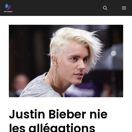
Aller
ME
au
contenu
Justin Bieber nie
les allégations