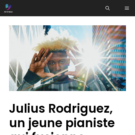
Aller
ME
au
contenu
Julius Rodriguez,
un jeune pianiste