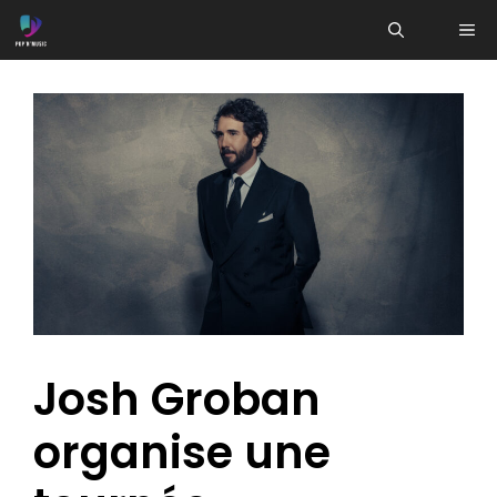
Aller
ME
au
contenu
Josh Groban
organise une