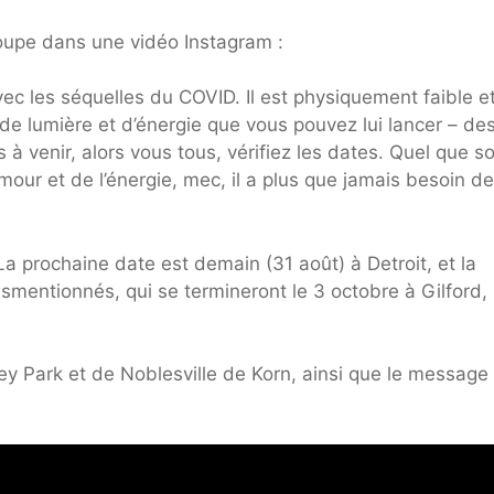
oupe dans une vidéo Instagram :
ec les séquelles du COVID. Il est physiquement faible e
 de lumière et d’énergie que vous pouvez lui lancer – de
à venir, alors vous tous, vérifiez les dates. Quel que soi
amour et de l’énergie, mec, il a plus que jamais besoin de
La prochaine date est demain (31 août) à Detroit, et la
smentionnés, qui se termineront le 3 octobre à Gilford
ey Park et de Noblesville de Korn, ainsi que le message