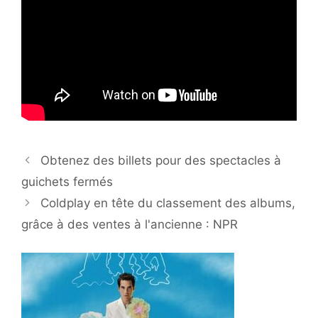
Obtenez des billets pour des spectacles à
guichets fermés
Coldplay en tête du classement des albums,
grâce à des ventes à l'ancienne : NPR