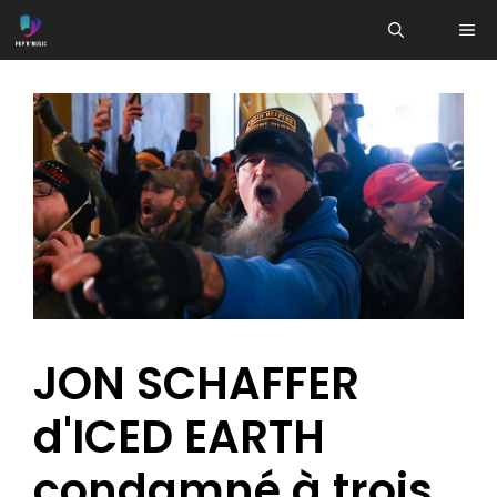
Aller
ME
au
contenu
JON SCHAFFER
d'ICED EARTH
condamné à trois