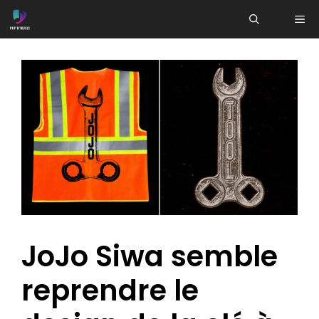
Aller
ME
au
contenu
JoJo Siwa semble
reprendre le