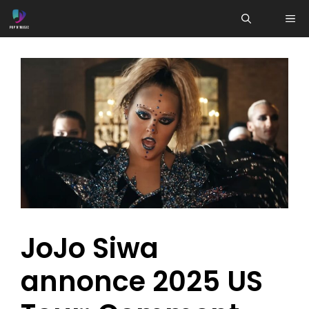
Aller
ME
au
contenu
JoJo Siwa
annonce 2025 US