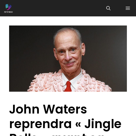
Aller
ME
au
contenu
John Waters
reprendra « Jingle