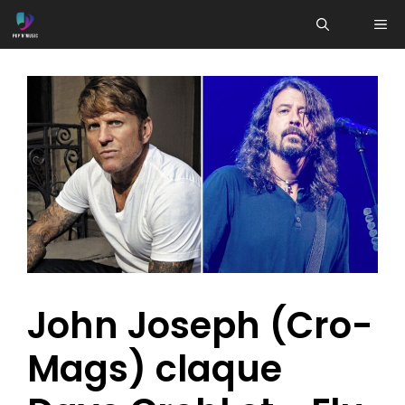
Aller
ME
au
contenu
John Joseph (Cro-
Mags) claque