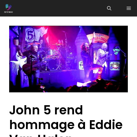
Aller
ME
au
contenu
John 5 rend
hommage à Eddie