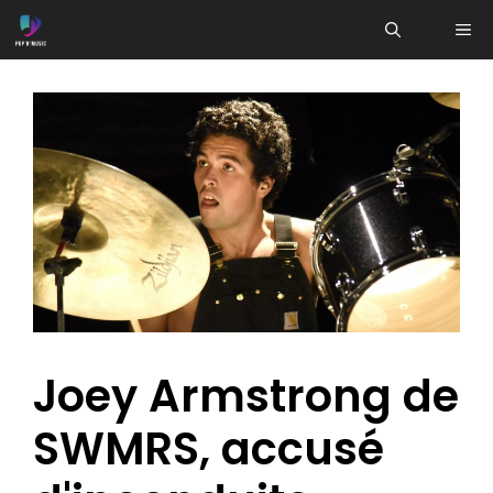
Aller
ME
au
contenu
Joey Armstrong de
SWMRS, accusé