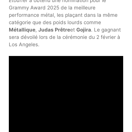
Étouffer
a obtenu une nomination pour le
Grammy Award 2025 de la meilleure
performance métal, les plaçant dans la même
catégorie que des poids lourds comme
Métallique
,
Judas Prêtre
et
Gojira
. Le gagnant
sera dévoilé lors de la cérémonie du 2 février à
Los Angeles.