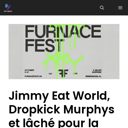
Aller
ME
au
contenu
Jimmy Eat World,
Dropkick Murphys
et lâché pour la