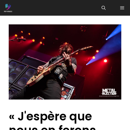
Aller
ME
au
contenu
« J'espère que