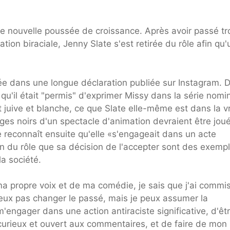
e nouvelle poussée de croissance. Après avoir passé tr
tion biraciale, Jenny Slate s'est retirée du rôle afin qu'
rnée dans une longue déclaration publiée sur Instagram. 
nt qu'il était "permis" d'exprimer Missy dans la série nomi
uive et blanche, ce que Slate elle-même est dans la v
ages noirs d'un spectacle d'animation devraient être jou
te reconnaît ensuite qu'elle «s'engageait dans un acte
n du rôle que sa décision de l'accepter sont des exemp
a société.
ma propre voix et de ma comédie, je sais que j'ai commi
 peux pas changer le passé, mais je peux assumer la
'engager dans une action antiraciste significative, d'êt
curieux et ouvert aux commentaires, et de faire de mon