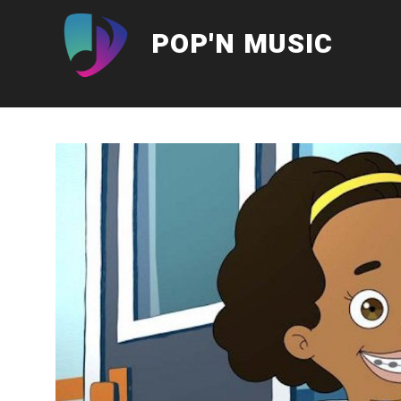
Aller
au
POP'N MUSIC
contenu