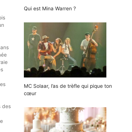
Qui est Mina Warren ?
ois
un
Dans
née
raie
és
les
MC Solaar, l’as de trèfle qui pique ton
cœur
s des
re