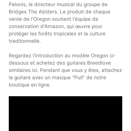
Pelonis, le directeur musical du groupe de
Bridges The Abiders. Le produit de chaque
vente de l'Oregon soutient l'équipe de
conservation d'Amazon, qui œuvre pour
protéger les forêts tropicales et la culture
traditionnelle.
Regardez l'introduction au modèle Oregon ci-
dessous et achetez des guitares Breedlove
similaires ici. Pendant que vous y êtes, attachez
la guitare avec un masque "Pull" de
notre
boutique en ligne.