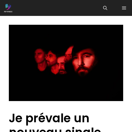
Aller
ME
au
contenu
Je prévale un