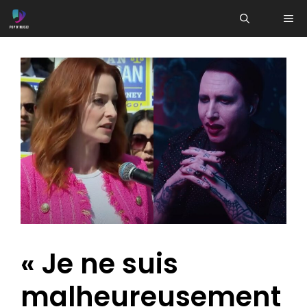
Aller
ME
au
contenu
« Je ne suis
malheureusement