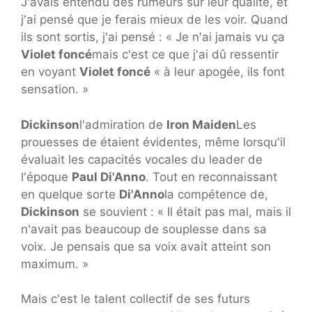
J'avais entendu des rumeurs sur leur qualité, et
j'ai pensé que je ferais mieux de les voir. Quand
ils sont sortis, j'ai pensé : « Je n'ai jamais vu ça
Violet foncé
mais c'est ce que j'ai dû ressentir
en voyant
Violet foncé
« à leur apogée, ils font
sensation. »
Dickinson
l'admiration de
Iron Maiden
Les
prouesses de étaient évidentes, même lorsqu'il
évaluait les capacités vocales du leader de
l'époque
Paul Di'Anno
. Tout en reconnaissant
en quelque sorte
Di'Anno
la compétence de,
Dickinson
se souvient : « Il était pas mal, mais il
n'avait pas beaucoup de souplesse dans sa
voix. Je pensais que sa voix avait atteint son
maximum. »
Mais c'est le talent collectif de ses futurs