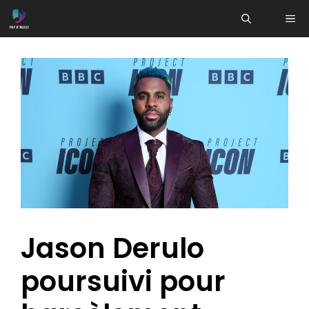
Aller
ME
au
contenu
Jason Derulo
poursuivi pour