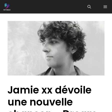
Aller
ME
au
contenu
Jamie xx dévoile
une nouvelle