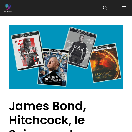
Aller
ME
au
contenu
James Bond,
Hitchcock, le