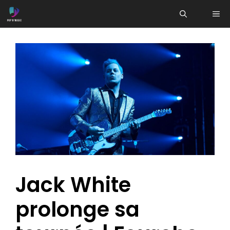
Aller
ME
au
contenu
Jack White
prolonge sa