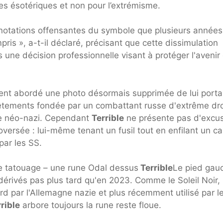
ées ésotériques et non pour l’extrémisme.
connotations offensantes du symbole que plusieurs années
pris », a-t-il déclaré, précisant que cette dissimulation
 une décision professionnelle visant à protéger l'avenir
nt abordé une photo désormais supprimée de lui porta
êtements fondée par un combattant russe d'extrême dro
de néo-nazi. Cependant
Terrible
ne présente pas d'excuse
versée : lui-même tenant un fusil tout en enfilant un c
par les SS.
tre tatouage – une rune Odal dessus
Terrible
Le pied gau
dérivés pas plus tard qu'en 2023. Comme le Soleil Noir, 
d par l'Allemagne nazie et plus récemment utilisé par l
rible
arbore toujours la rune reste floue.