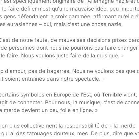
ir est spécifiquement originaire de l'Allemagne nazie et 
 le faire défiler n'est qu'une mauvaise idée, peu import
s gens défendaient la croix gammée, affirmant qu'elle ét
tures eurasiennes – oui, mais c'est une chose nazie.
C'est de notre faute, de mauvaises décisions prises dan
pe de personnes dont nous ne pourrons pas faire changer
e faire. Nous voulons juste faire de la musique. »
oup d'amour, pas de bagarres. Nous ne voulons pas que 
it soient entraînés dans notre spectacle. »
e certains symboles en Europe de l'Est, où
Terrible
vient,
'agit de connecter. Pour nous, la musique, c'est de conn
e merde devient un peu folle en ligne. »
non plus collectivement la responsabilité de « la merde
 qui ai des tatouages ​​douteux, mec. De plus, dire que 