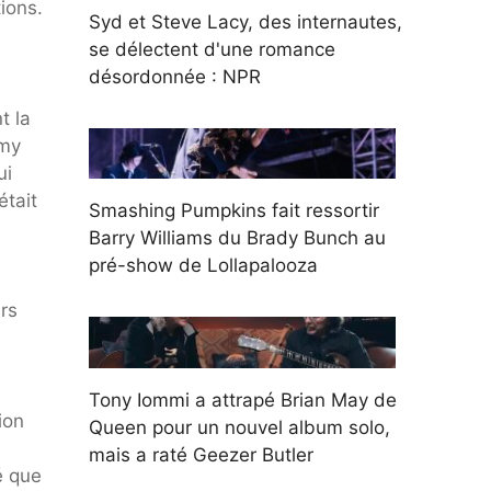
ions.
Syd et Steve Lacy, des internautes,
se délectent d'une romance
désordonnée : NPR
t la
[my
ui
était
Smashing Pumpkins fait ressortir
Barry Williams du Brady Bunch au
pré-show de Lollapalooza
rs
e
Tony Iommi a attrapé Brian May de
ion
Queen pour un nouvel album solo,
mais a raté Geezer Butler
é que