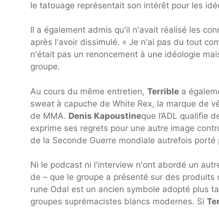
le tatouage représentait son intérêt pour les id
Il a également admis qu'il n'avait réalisé les 
après l'avoir dissimulé. « Je n'ai pas du tout com
n'était pas un renoncement à une idéologie mais
groupe.
Au cours du même entretien,
Terrible
a égaleme
sweat à capuche de White Rex, la marque de v
de MMA.
Denis Kapoustine
que l’ADL qualifie 
exprime ses regrets pour une autre image contro
de la Seconde Guerre mondiale autrefois porté 
Ni le podcast ni l'interview n'ont abordé un au
de – que le groupe a présenté sur des produits 
rune Odal est un ancien symbole adopté plus tar
groupes suprémacistes blancs modernes. Si
Ter