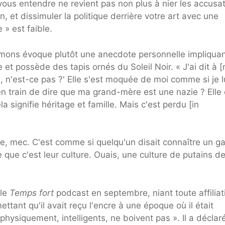
vous entendre ne revient pas non plus à nier les accusat
on, et dissimuler la politique derrière votre art avec une
 » est faible.
ons évoque plutôt une anecdote personnelle impliquan
 et possède des tapis ornés du Soleil Noir. « J'ai dit à 
, n'est-ce pas ?' Elle s'est moquée de moi comme si je l
n train de dire que ma grand-mère est une nazie ? Elle 
 signifie héritage et famille. Mais c'est perdu [in
re, mec. C'est comme si quelqu'un disait connaître un ga
que c'est leur culture. Ouais, une culture de putains d
 le
Temps fort
podcast en septembre, niant toute affiliat
tant qu'il avait reçu l'encre à une époque où il était
 physiquement, intelligents, ne boivent pas ». Il a déclar