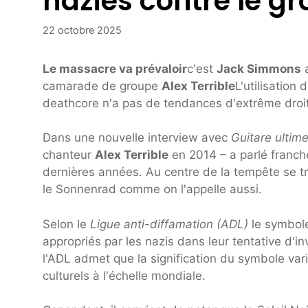
nazies contre le g
22 octobre 2025
Le massacre va prévaloir
c'est
Jack Simmons
a
camarade de groupe
Alex Terrible
L'utilisation
deathcore n'a pas de tendances d'extrême droite
Dans une nouvelle interview avec
Guitare ultim
chanteur
Alex Terrible
en 2014 – a parlé franch
dernières années. Au centre de la tempête se 
le Sonnenrad comme on l'appelle aussi.
Selon le
Ligue anti-diffamation (ADL)
le symbole
appropriés par les nazis dans leur tentative d'in
l'ADL admet que la signification du symbole vari
culturels à l'échelle mondiale.