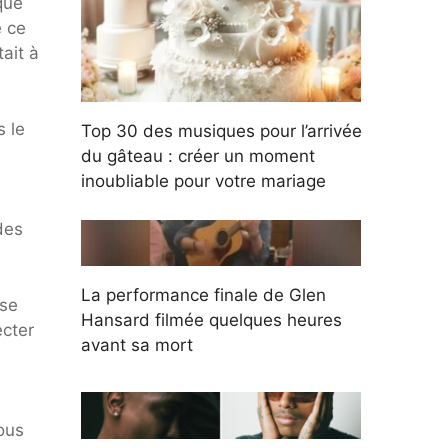
que
e ce
ait à
s le
Top 30 des musiques pour l’arrivée
du gâteau : créer un moment
inoubliable pour votre mariage
des
La performance finale de Glen
 se
Hansard filmée quelques heures
ecter
avant sa mort
vous