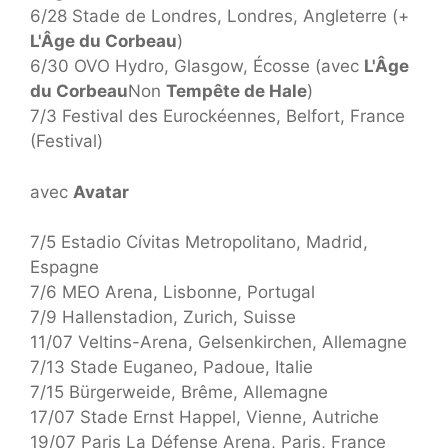
6/28 Stade de Londres, Londres, Angleterre (+
L'Âge du Corbeau
)
6/30 OVO Hydro, Glasgow, Écosse (avec
L'Âge
du Corbeau
Non
Tempête de Hale
)
7/3 Festival des Eurockéennes, Belfort, France
(Festival)
avec
Avatar
7/5 Estadio Cívitas Metropolitano, Madrid,
Espagne
7/6 MEO Arena, Lisbonne, Portugal
7/9 Hallenstadion, Zurich, Suisse
11/07 Veltins-Arena, Gelsenkirchen, Allemagne
7/13 Stade Euganeo, Padoue, Italie
7/15 Bürgerweide, Brême, Allemagne
17/07 Stade Ernst Happel, Vienne, Autriche
19/07 Paris La Défense Arena, Paris, France