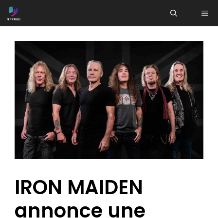
Aller
ME
au
contenu
IRON MAIDEN
annonce une