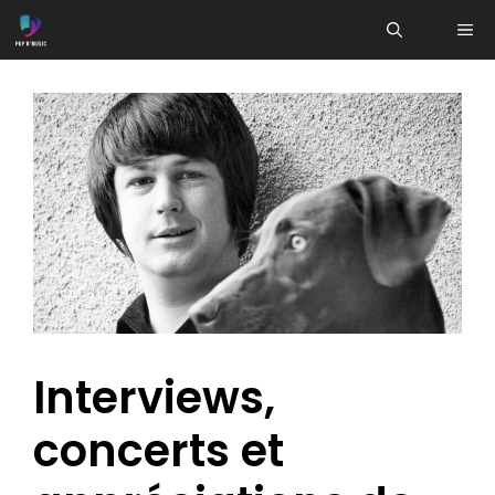
Aller
ME
au
contenu
Interviews,
concerts et