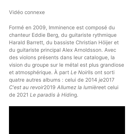
Vidéo connexe
Formé en 2009, Imminence est composé du
chanteur Eddie Berg, du guitariste rythmique
Harald Barrett, du bassiste Christian Höijer et
du guitariste principal Alex Arnoldsson. Avec
des violons présents dans leur catalogue, la
vision du groupe sur le métal est plus grandiose
et atmosphérique. À part
Le Noir
ils ont sorti
quatre autres albums : celui de 2014
je
2017
C'est au revoir
2019
Allumez la lumière
et celui
de 2021
Le paradis à Hidin
g.