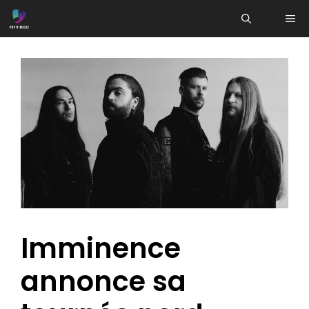
Aller
ME
au
contenu
Imminence
annonce sa