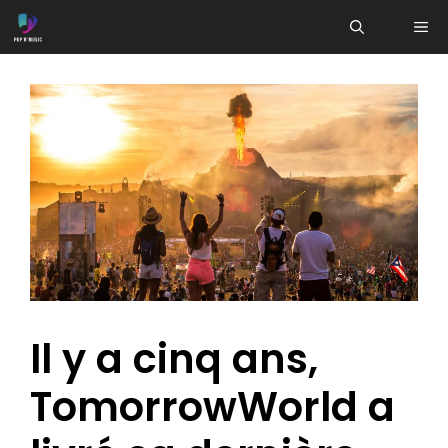
Aller
ME
au
contenu
Il y a cinq ans,
TomorrowWorld a