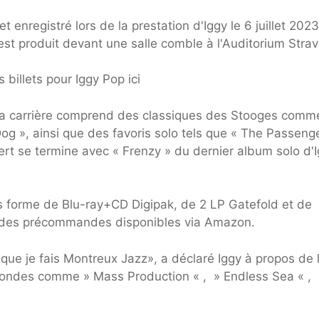
et enregistré lors de la prestation d'Iggy le 6 juillet 2023
est produit devant une salle comble à l'Auditorium Strav
 billets pour Iggy Pop ici
e la carrière comprend des classiques des Stooges comm
g », ainsi que des favoris solo tels que « The Passenge
cert se termine avec « Frenzy » du dernier album solo d'I
s forme de Blu-ray+CD Digipak, de 2 LP Gatefold et de
 des précommandes disponibles via Amazon.
ue je fais Montreux Jazz», a déclaré Iggy à propos de 
ofondes comme » Mass Production « , » Endless Sea « , 