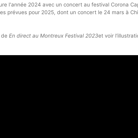
ôture l'année 2024 avec un concert au festival Corona Cap
tes prévues pour 2025, dont un concert le 24 mars à Ch
» de
En direct au Montreux Festival 2023
et voir l’illustrat