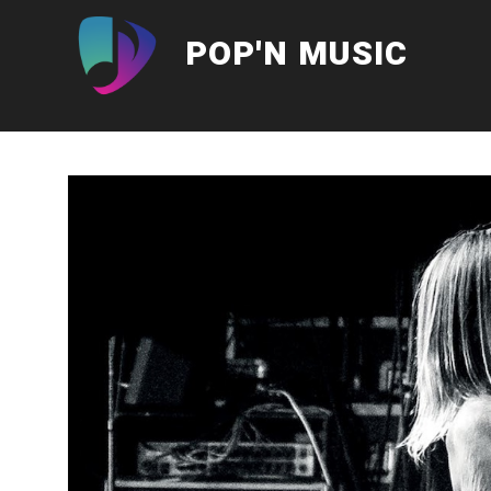
Aller
au
POP'N MUSIC
contenu