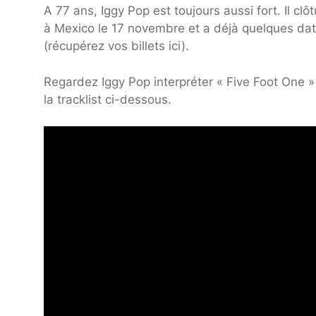
A 77 ans, Iggy Pop est toujours aussi fort. Il cl
à Mexico le 17 novembre et a déjà quelques da
(récupérez vos billets ici).
Regardez Iggy Pop interpréter « Five Foot One 
la tracklist ci-dessous.