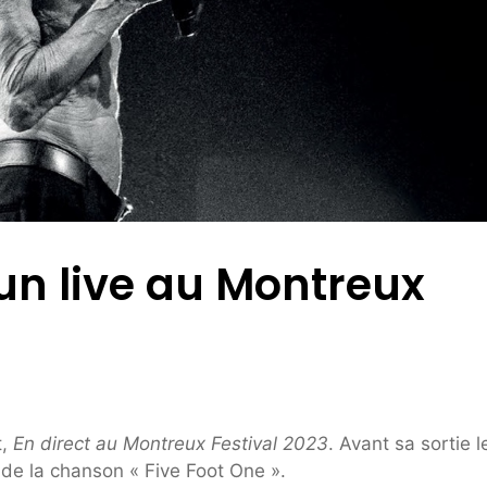
un live au Montreux
t,
En direct au Montreux Festival 2023
. Avant sa sortie l
n de la chanson « Five Foot One ».