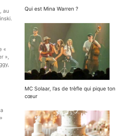
Qui est Mina Warren ?
, au
inski.
e «
r »,
ggy,
MC Solaar, l’as de trèfle qui pique ton
cœur
la
»