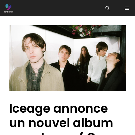
Aller
ME
au
contenu
Iceage annonce
un nouvel album