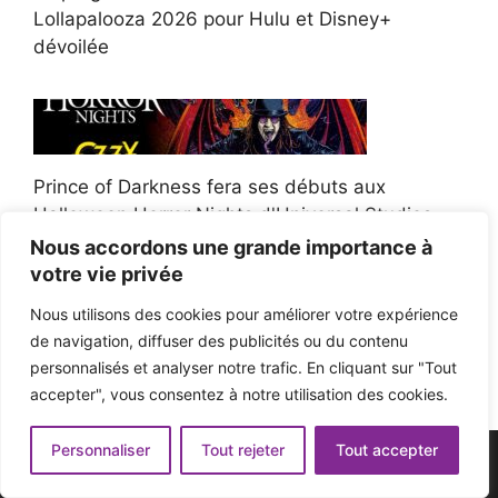
Lollapalooza 2026 pour Hulu et Disney+
dévoilée
Prince of Darkness fera ses débuts aux
Halloween Horror Nights d'Universal Studios
Nous accordons une grande importance à
votre vie privée
Nous utilisons des cookies pour améliorer votre expérience
de navigation, diffuser des publicités ou du contenu
Afroman poursuit un policier de l'Ohio après la
personnalisés et analyser notre trafic. En cliquant sur "Tout
victoire du jury en diffamation
accepter", vous consentez à notre utilisation des cookies.
Personnaliser
Tout rejeter
Tout accepter
© 2026 - Pop'n Music -
Mentions légales