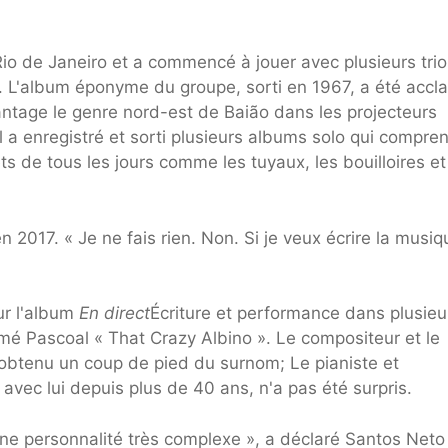
o de Janeiro et a commencé à jouer avec plusieurs trio
o. L'album éponyme du groupe, sorti en 1967, a été acc
vantage le genre nord-est de Baião dans les projecteurs
 a enregistré et sorti plusieurs albums solo qui compre
ts de tous les jours comme les tuyaux, les bouilloires et
en 2017. « Je ne fais rien. Non. Si je veux écrire la musiq
ur l'album
En direct
Écriture et performance dans plusieu
é Pascoal « That Crazy Albino ». Le compositeur et le
t obtenu un coup de pied du surnom; Le pianiste et
 avec lui depuis plus de 40 ans, n'a pas été surpris.
… une personnalité très complexe », a déclaré Santos Neto