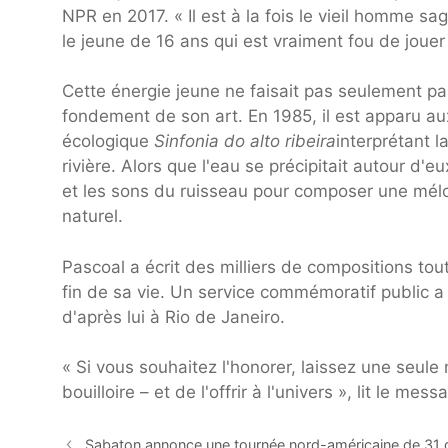
NPR en 2017. « Il est à la fois le vieil homme sa
le jeune de 16 ans qui est vraiment fou de jouer 
Cette énergie jeune ne faisait pas seulement par
fondement de son art. En 1985, il est apparu a
écologique
Sinfonia do alto ribeira
interprétant 
rivière. Alors que l'eau se précipitait autour d'e
et les sons du ruisseau pour composer une mélo
naturel.
Pascoal a écrit des milliers de compositions tout
fin de sa vie. Un service commémoratif public a
d'après lui à Rio de Janeiro.
« Si vous souhaitez l'honorer, laissez une seule
bouilloire – et de l'offrir à l'univers », lit le m
Sabaton annonce une tournée nord-américaine de 31