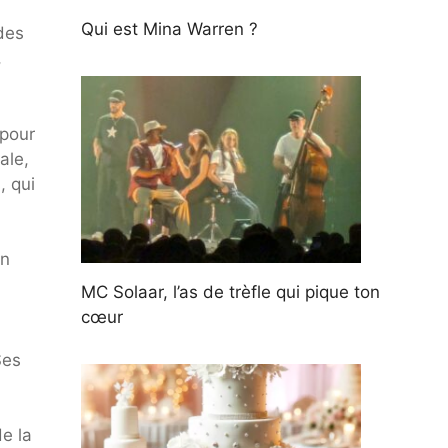
Qui est Mina Warren ?
 des
,
 pour
ale,
, qui
un
MC Solaar, l’as de trèfle qui pique ton
cœur
Ses
de la