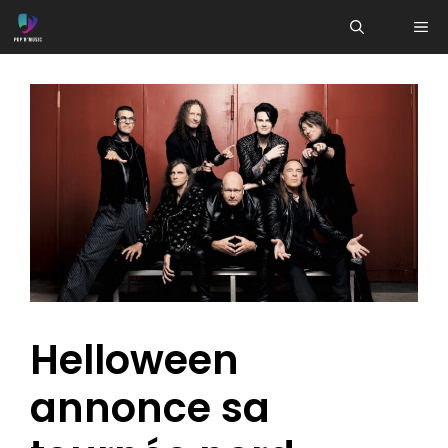
Aller
ME
au
contenu
Helloween
annonce sa