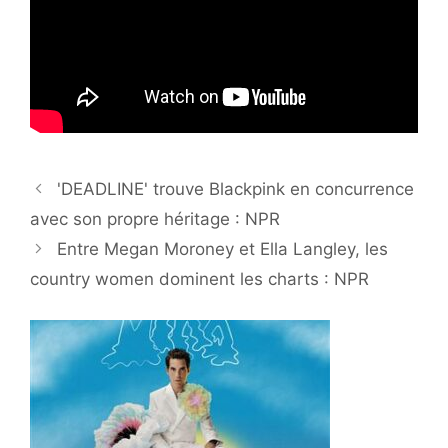
'DEADLINE' trouve Blackpink en concurrence
avec son propre héritage : NPR
Entre Megan Moroney et Ella Langley, les
country women dominent les charts : NPR