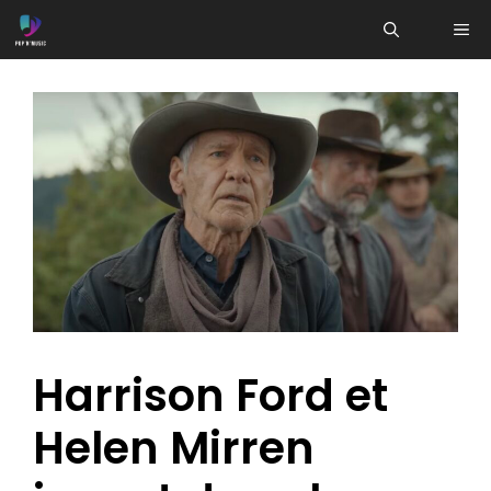
Aller
ME
au
contenu
Harrison Ford et
Helen Mirren