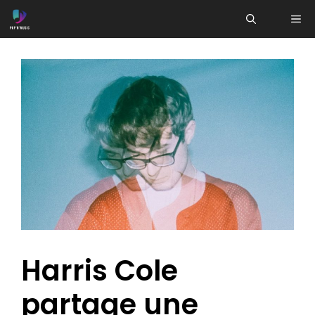
Aller
ME
au
contenu
Harris Cole
partage une