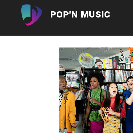
Aller
au
POP'N MUSIC
contenu