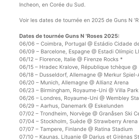
Incheon, en Corée du Sud.
Voir les dates de tournée en 2025 de Guns N '
Dates de tournée Guns N 'Roses 2025:
06/06 – Coimbra, Portugal @ Estádio Cidade d
06/09 – Barcelone, Espagne @ Estadi Olímpic 
06/12 – Florence, Italie @ Firenze Rocks *
06/15 – Hradec Kralove, République tchèque @ 
06/18 – Dusseldorf, Allemagne @ Merkur Spiel
06/20 – Munich, Allemagne @ Allianz Arena
06/23 – Birmingham, Royaume-Uni @ Villa Park
06/26 – Londres, Royaume-Uni @ Wembley St
06/29 – Aarhus, Danemark @ Eskelunden
07/02 – Trondheim, Norvège @ Granåsen Ski C
07/04 – Stockholm, Suède @ Strawberry Arena
07/07 – Tampere, Finlande @ Ratina Stadium
07/10 – Kaunas, Lituanie @ Darius et Girėnas 