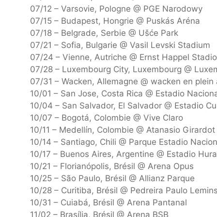
07/12 – Varsovie, Pologne @ PGE Narodowy
07/15 – Budapest, Hongrie @ Puskás Aréna
07/18 – Belgrade, Serbie @ Ušće Park
07/21 – Sofia, Bulgarie @ Vasil Levski Stadium
07/24 – Vienne, Autriche @ Ernst Happel Stadi
07/28 – Luxembourg City, Luxembourg @ Luxemb
07/31 – Wacken, Allemagne @ wacken en plein a
10/01 – San Jose, Costa Rica @ Estadio Naciona
10/04 – San Salvador, El Salvador @ Estadio Cu
10/07 – Bogotá, Colombie @ Vive Claro
10/11 – Medellín, Colombie @ Atanasio Girardot
10/14 – Santiago, Chili @ Parque Estadio Nacion
10/17 – Buenos Aires, Argentine @ Estadio Hur
10/21 – Florianópolis, Brésil @ Arena Opus
10/25 – São Paulo, Brésil @ Allianz Parque
10/28 – Curitiba, Brésil @ Pedreira Paulo Lemins
10/31 – Cuiabá, Brésil @ Arena Pantanal
11/02 – Brasília, Brésil @ Arena BSB