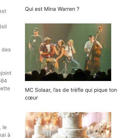
Qui est Mina Warren ?
est
sil
c des
joint
584
cette
MC Solaar, l’as de trèfle qui pique ton
cœur
 le
mai à