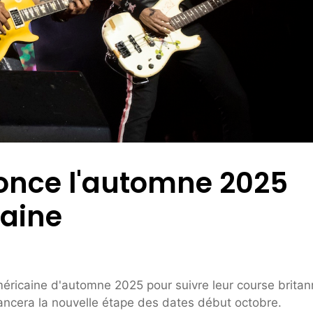
once l'automne 2025
caine
éricaine d'automne 2025 pour suivre leur course britan
ancera la nouvelle étape des dates début octobre.