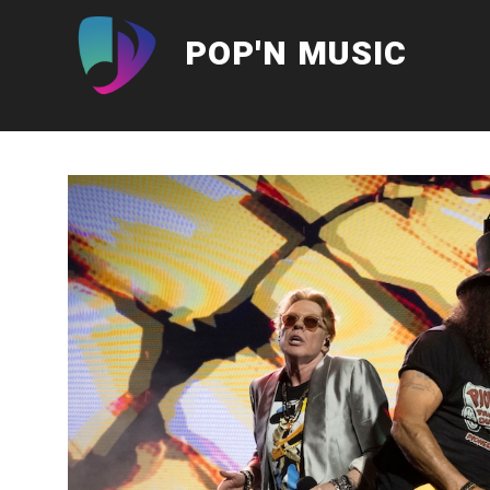
Aller
au
POP'N MUSIC
contenu