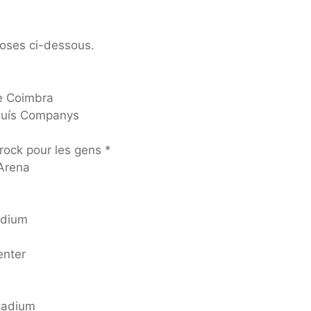
Roses ci-dessous.
e Coimbra
Lluís Companys
rock pour les gens *
-Arena
adium
enter
Stadium