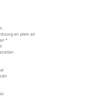
on
ourg en plein air
ir *
l
scatlan
al
acán
ki