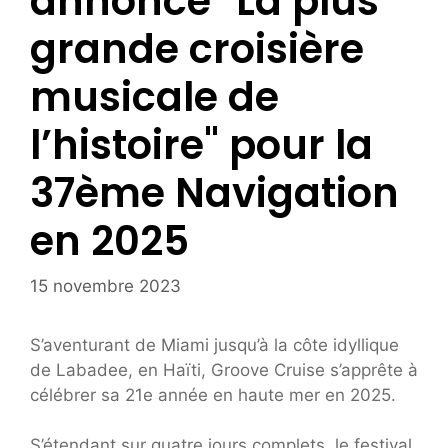
annonce "La plus
grande croisière
musicale de
l’histoire" pour la
37ème Navigation
en 2025
15 novembre 2023
S’aventurant de Miami jusqu’à la côte idyllique
de Labadee, en Haïti, Groove Cruise s’apprête à
célébrer sa 21e année en haute mer en 2025.
S’étendant sur quatre jours complets, le festival