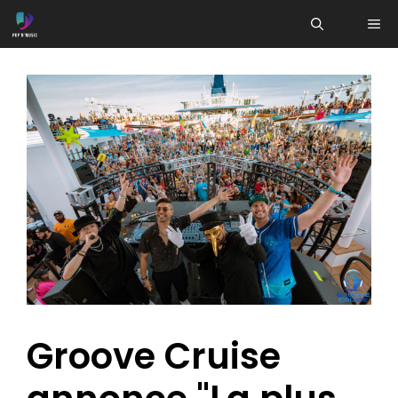
Aller
ME
au
contenu
Groove Cruise