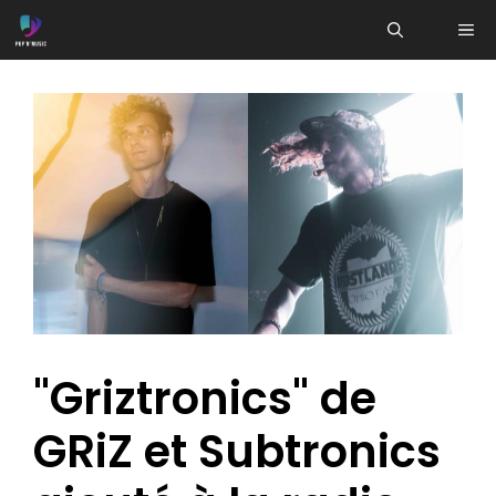
Aller
ME
au
contenu
"Griztronics" de
GRiZ et Subtronics