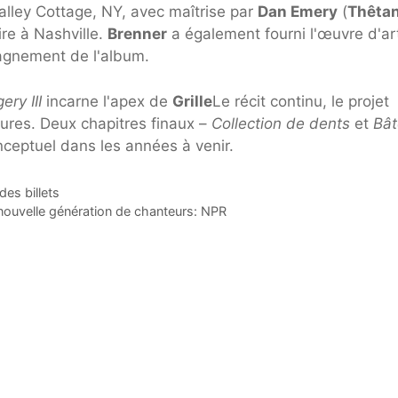
alley Cottage, NY, avec maîtrise par
Dan Emery
(
Thêta
ire à Nashville.
Brenner
a également fourni l'œuvre d'art
pagnement de l'album.
ry III
incarne l'apex de
Grille
Le récit continu, le projet
tures. Deux chapitres finaux –
Collection de dents
et
Bâ
nceptuel dans les années à venir.
es billets
nouvelle génération de chanteurs: NPR