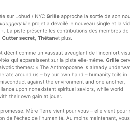
asée sur Lohud / NYC
Grille
approche la sortie de son nou
lduggery III
le projet a dévoilé le nouveau single et la vi
». La piste présente les contributions des membres de
,
Cutter secret
,
Thêtan
et plus.
t décrit comme un «assaut aveuglant de l'inconfort visu
ités qui apparaissent sur la piste elle-même.
Grille
cer
alyptic themes: « The Anthropocene is already underwa
inerate around us – by our own hand – humanity toils in
ss misconduct against the environment and one another,
reliance upon nonexistent spiritual saviors, while world
ith their own gain at jouer.
 promesse. Mère Terre vient pour vous – elle vient pour
son de l'échec de l'humanité. Au moins maintenant, vous