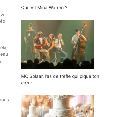
Qui est Mina Warren ?
vel
déo
el»,
veau
y,
MC Solaar, l’as de trèfle qui pique ton
cœur
 nous