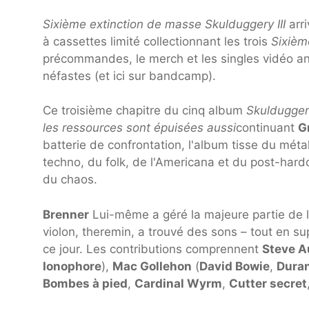
Sixième extinction de masse Skulduggery III
arri
à cassettes limité collectionnant les trois
Sixièm
précommandes, le merch et les singles vidéo ant
néfastes (et ici sur bandcamp).
Ce troisième chapitre du cinq album
Skuldugger
les ressources sont épuisées aussi
continuant
Gr
batterie de confrontation, l'album tisse du métal
techno, du folk, de l'Americana et du post-har
du chaos.
Brenner
Lui-même a géré la majeure partie de l'
violon, theremin, a trouvé des sons – tout en su
ce jour. Les contributions comprennent
Steve A
Ionophore
),
Mac Gollehon
(
David Bowie
,
Dura
Bombes à pied
,
Cardinal Wyrm
,
Cutter secret