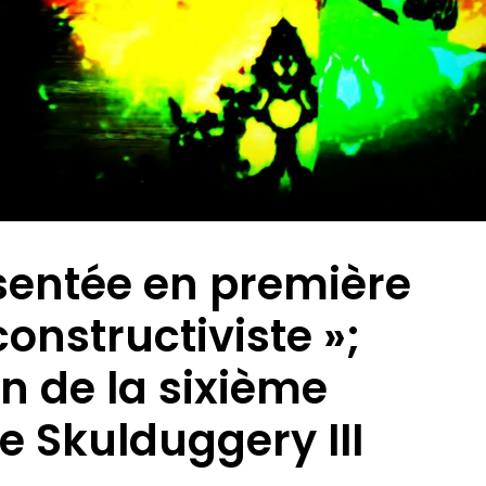
ésentée en première
onstructiviste »;
on de la sixième
e Skulduggery III