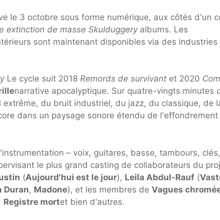
ve le 3 octobre sous forme numérique, aux côtés d'un c
e extinction de masse Skulduggery
albums. Les
érieurs sont maintenant disponibles via des industries
y
Le cycle suit 2018
Remords de survivant
et 2020
Co
ille
narrative apocalyptique. Sur quatre-vingts minutes 
 extrême, du bruit industriel, du jazz, du classique, de l
dcore dans un paysage sonore étendu de l'effondrement
instrumentation – voix, guitares, basse, tambours, clés
pervisant le plus grand casting de collaborateurs du pro
ustin
(
Aujourd'hui est le jour
),
Leila Abdul-Rauf
(
Vast
n Duran
,
Madone
), et les membres de
Vagues chromé
,
Registre mort
et bien d'autres.