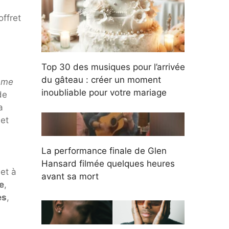
offret
Top 30 des musiques pour l’arrivée
du gâteau : créer un moment
mme
inoubliable pour votre mariage
de
a
 et
La performance finale de Glen
,
Hansard filmée quelques heures
jet à
avant sa mort
e
,
es
,