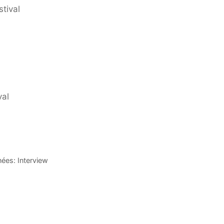
tival
val
nées: Interview