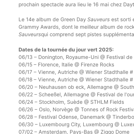
prochain spectacle aura lieu le 16 mai chez Day
Le 14e album de Green Day
Sauveurs
est sorti 
Grammy Awards, dont le meilleur album de rock.
Sauveurs
qui comprend sept pistes supplémenta
Dates de la tournée du jour vert 2025:
06/13 – Donington, Royaume-Uni @ Festival de
06/15 – Florence, Italie @ Firenze Rocks
06/17 – Vienne, Autriche @ Wiener Stadthalle #
06/18 – Vienne, Autriche @ Wiener Stadthalle #
06/20 – Neuhausen ob eck, Allemagne @ Souths
06/22 – Scheeßel, Allemagne @ Festival de l'o
06/24 – Stockholm, Suède @ STHLM Fields
06/26 – Oslo, Norvège @ Tonnes of Rock Festiv
06/28 – Festival Odense, Danemark @ Tinderb
06/30 – Luxembourg City, Luxembourg @ Luxex
07/02 – Amsterdam, Pays-Bas @ Ziggo Dome