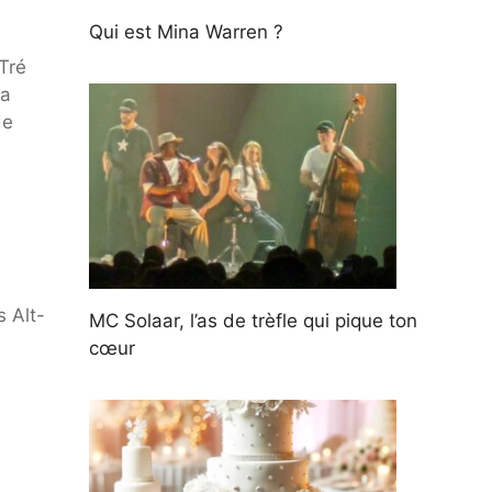
Qui est Mina Warren ?
Tré
na
de
 Alt-
MC Solaar, l’as de trèfle qui pique ton
cœur