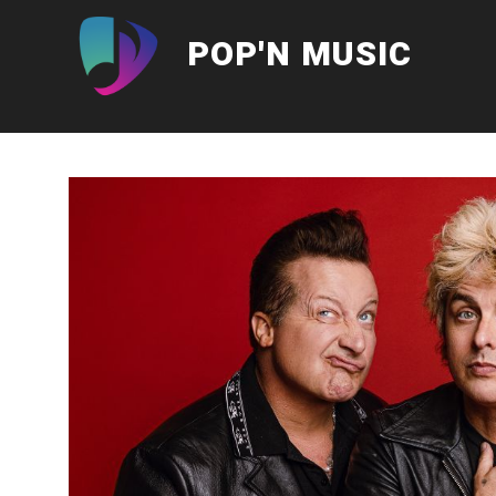
Aller
au
POP'N MUSIC
contenu