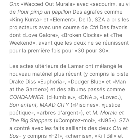
Gnx
«Wacced Out Murals» avec «secourir», suivi
de
Pour pimp un papillon
Des agrafes comme
«King Kunta» et «Element». De là, SZA a pris les
projecteurs avec une course de
Ctrl
Des favoris
dont «Love Galore», «Broken Clocks» et «The
Weekend», avant que les deux ne se réunissent
pour la première fois pour «30 pour 30».
Les actes ultérieurs de Lamar ont mélangé le
nouveau matériel plus récent (y compris la piste
Drake Diss «Euphoria», «Dodger Blue» et «Man
at the Garden») et des albums passés comme
CONDAMNER.
(«Humble.», «DNA.», «Love».),
Bon enfant, MAAD CITY
(«Piscines», «justice
poétique», «arbres d'argent»), et
M. Morale et
The Big Steppers
(«Comptez-moi», «N95»). SZA
a contré avec les faits saillants des deux
Ctrl
et
Sos
– y compris «F2f», «chemise», «Kill Bill» et