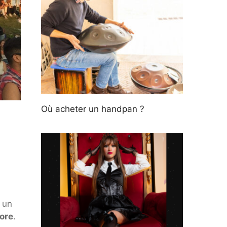
Où acheter un handpan ?
 un
core
.