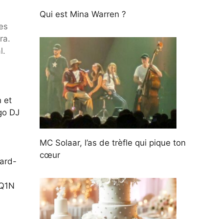
Qui est Mina Warren ?
les
ra.
l.
n et
ego DJ
MC Solaar, l’as de trèfle qui pique ton
cœur