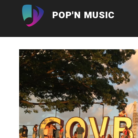
Aller
au
POP'N MUSIC
contenu