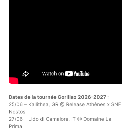
Dates de la tournée Gorillaz 2026-2027 :
25/06 – Kallithea, GR @ Release Athènes x SNF
Nostos
27/06 – Lido di Camaiore, IT @ Domaine La
Prima