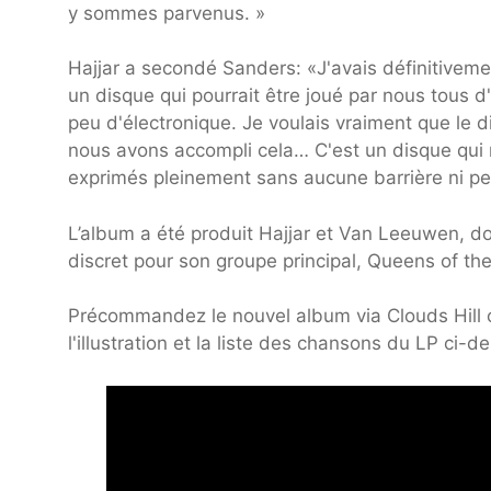
y sommes parvenus. »
Hajjar a secondé Sanders: «J'avais définitiveme
un disque qui pourrait être joué par nous tous 
peu d'électronique. Je voulais vraiment que le
nous avons accompli cela… C'est un disque qu
exprimés pleinement sans aucune barrière ni pe
L’album a été produit Hajjar et Van Leeuwen, dont
discret pour son groupe principal, Queens of th
Précommandez le nouvel album via Clouds Hill o
l'illustration et la liste des chansons du LP ci-d