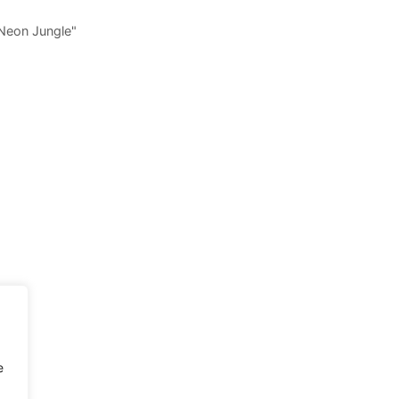
"Neon Jungle"
e