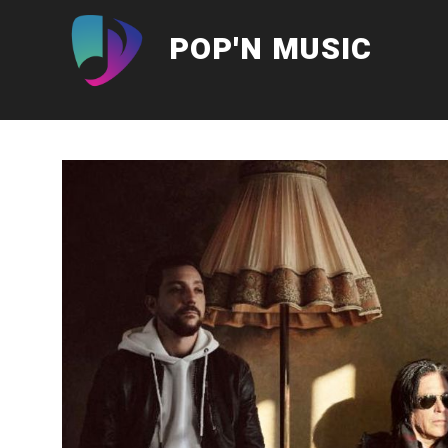
Aller
au
POP'N MUSIC
contenu