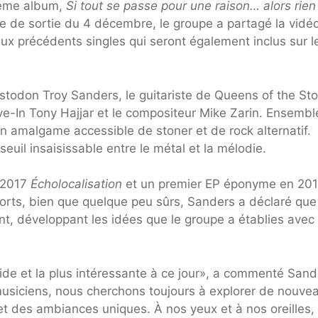
ième album,
Si tout se passe pour une raison… alors rien
te de sortie du 4 décembre, le groupe a partagé la vidé
eux précédents singles qui seront également inclus sur l
todon Troy Sanders, le guitariste de Queens of the St
e-In Tony Hajjar et le compositeur Mike Zarin. Ensemble
n amalgame accessible de stoner et de rock alternatif.
seuil insaisissable entre le métal et la mélodie.
e 2017
Écholocalisation
et un premier EP éponyme en 201
orts, bien que quelque peu sûrs, Sanders a déclaré que
t, développant les idées que le groupe a établies avec
lide et la plus intéressante à ce jour», a commenté Sand
siciens, nous cherchons toujours à explorer de nouve
t des ambiances uniques. À nos yeux et à nos oreilles,