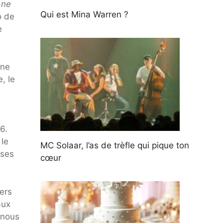
 ne
Qui est Mina Warren ?
o de
e
one
, le
6.
 le
MC Solaar, l’as de trèfle qui pique ton
 ses
cœur
ers
aux
 nous