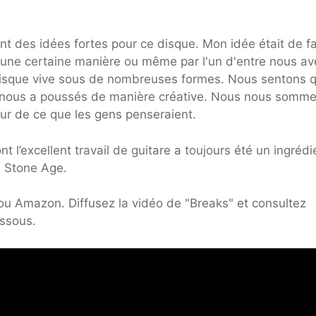
nt des idées fortes pour ce disque. Mon idée était de fa
d'une certaine manière ou même par l'un d'entre nous a
 disque vive sous de nombreuses formes. Nous sentons 
i nous a poussés de manière créative. Nous nous somm
ur de ce que les gens penseraient.
 l’excellent travail de guitare a toujours été un ingrédi
e Stone Age.
u Amazon. Diffusez la vidéo de "Breaks" et consultez
essous.