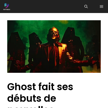
Aller
ME
au
contenu
Ghost fait ses
débuts de